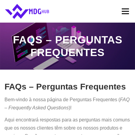
Saltar
content
para
Menu
conteúdo
INÍCIO
SERVIÇOS ⬇
SOBRE NÓS
FAQ’S
FAQS – PERGUNTAS
FREQUENTES
CONTATOS
BLOG
FAQs – Perguntas Frequentes
Bem-vindo à nossa página de Perguntas Frequentes (
FAQ
– Frequently Asked Questions
)!
Aqui encontrará respostas para as perguntas mais comuns
que os nossos clientes têm sobre os nossos produtos e