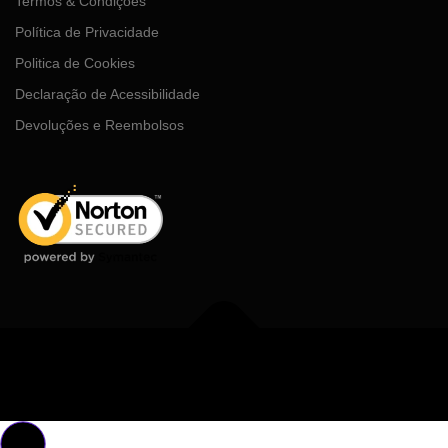
Termos & Condições
Política de Privacidade
Politica de Cookies
Declaração de Acessibilidade
Devoluções e Reembolsos
Copyright © 2026 MDGhub
–
Tema
OnePress
por FameThemes