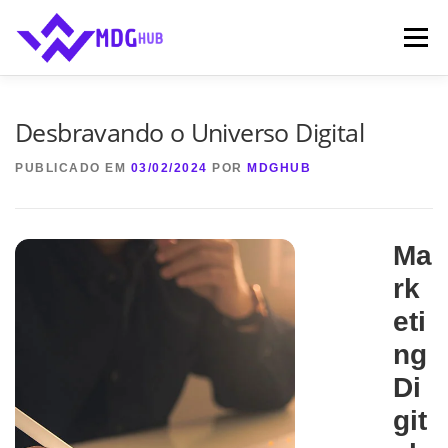
Saltar
content
para
Menu
conteúdo
INÍCIO
SERVIÇOS ⬇
SOBRE NÓS
FAQ’S
Desbravando o Universo Digital
PUBLICADO EM
03/02/2024
POR
MDGHUB
CONTATOS
BLOG
Ma
rk
eti
ng
Di
git