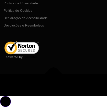
Política de Privacidade
Politica de Cookies
Declaração de Acessibilidade
Devoluções e Reembolsos
Copyright © 2026 MDGhub
–
Tema
OnePress
por FameThemes