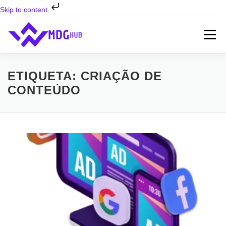
Skip to content
Saltar
para
Menu
conteúdo
INÍCIO
SERVIÇOS ⬇
SOBRE NÓS
FAQ’S
ETIQUETA:
CRIAÇÃO DE
CONTEÚDO
CONTATOS
BLOG