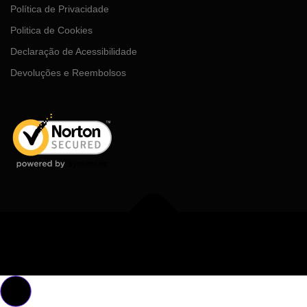
Política de Privacidade
Politica de Cookies
Declaração de Acessibilidade
Devoluções e Reembolsos
Copyright © 2026 MDGhub
–
Tema
OnePress
por FameThemes