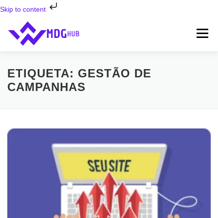
Skip to content
Saltar
para
Menu
conteúdo
INÍCIO
SERVIÇOS ⬇
SOBRE NÓS
FAQ’S
ETIQUETA:
GESTÃO DE
CAMPANHAS
CONTATOS
BLOG