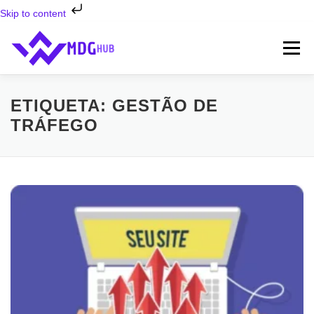
Skip to content
Saltar
para
Menu
conteúdo
INÍCIO
SERVIÇOS ⬇
SOBRE NÓS
FAQ’S
ETIQUETA:
GESTÃO DE
TRÁFEGO
CONTATOS
BLOG