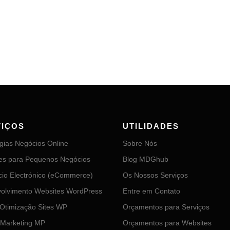
VIÇOS
UTILIDADES
égias Negócios Online
Sobre Nós
es para Pequenos Negócios
Blog MDGhub
io Electrónico (eCommerce)
Os Nossos Serviços
olvimento Websites WordPress
Entre em Contato
Otimização Sites WP
Orçamentos para Serviços
Marketing MP
Orçamentos para Websites